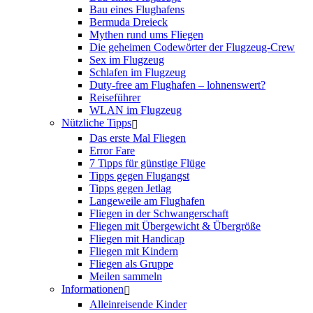
Bau eines Flughafens
Bermuda Dreieck
Mythen rund ums Fliegen
Die geheimen Codewörter der Flugzeug-Crew
Sex im Flugzeug
Schlafen im Flugzeug
Duty-free am Flughafen – lohnenswert?
Reiseführer
WLAN im Flugzeug
Nützliche Tipps
Das erste Mal Fliegen
Error Fare
7 Tipps für günstige Flüge
Tipps gegen Flugangst
Tipps gegen Jetlag
Langeweile am Flughafen
Fliegen in der Schwangerschaft
Fliegen mit Übergewicht & Übergröße
Fliegen mit Handicap
Fliegen mit Kindern
Fliegen als Gruppe
Meilen sammeln
Informationen
Alleinreisende Kinder