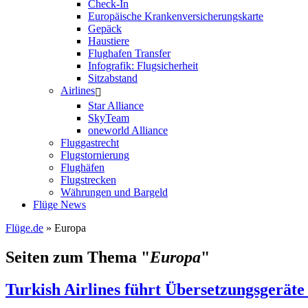
Check-In
Europäische Krankenversicherungskarte
Gepäck
Haustiere
Flughafen Transfer
Infografik: Flugsicherheit
Sitzabstand
Airlines
Star Alliance
SkyTeam
oneworld Alliance
Fluggastrecht
Flugstornierung
Flughäfen
Flugstrecken
Währungen und Bargeld
Flüge News
Flüge.de
» Europa
Seiten zum Thema "
Europa
"
Turkish Airlines führt Übersetzungsgeräte