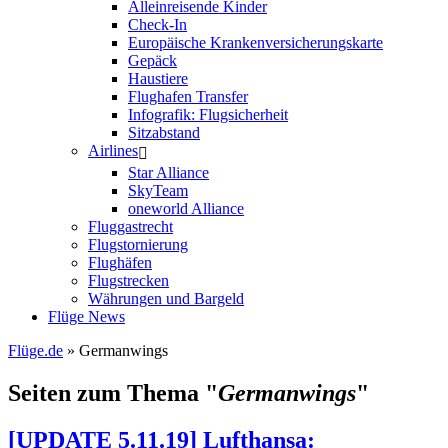
Alleinreisende Kinder
Check-In
Europäische Krankenversicherungskarte
Gepäck
Haustiere
Flughafen Transfer
Infografik: Flugsicherheit
Sitzabstand
Airlines
Star Alliance
SkyTeam
oneworld Alliance
Fluggastrecht
Flugstornierung
Flughäfen
Flugstrecken
Währungen und Bargeld
Flüge News
Flüge.de
» Germanwings
Seiten zum Thema "
Germanwings
"
[UPDATE 5.11.19] Lufthansa: