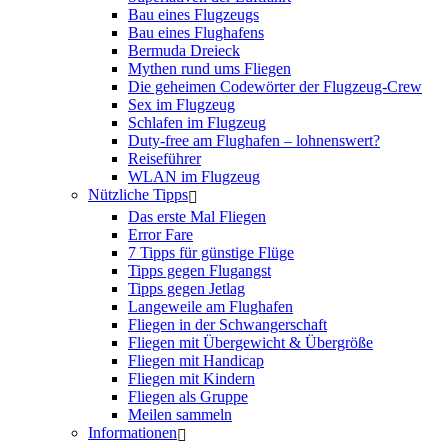
Bau eines Flugzeugs
Bau eines Flughafens
Bermuda Dreieck
Mythen rund ums Fliegen
Die geheimen Codewörter der Flugzeug-Crew
Sex im Flugzeug
Schlafen im Flugzeug
Duty-free am Flughafen – lohnenswert?
Reiseführer
WLAN im Flugzeug
Nützliche Tipps
Das erste Mal Fliegen
Error Fare
7 Tipps für günstige Flüge
Tipps gegen Flugangst
Tipps gegen Jetlag
Langeweile am Flughafen
Fliegen in der Schwangerschaft
Fliegen mit Übergewicht & Übergröße
Fliegen mit Handicap
Fliegen mit Kindern
Fliegen als Gruppe
Meilen sammeln
Informationen