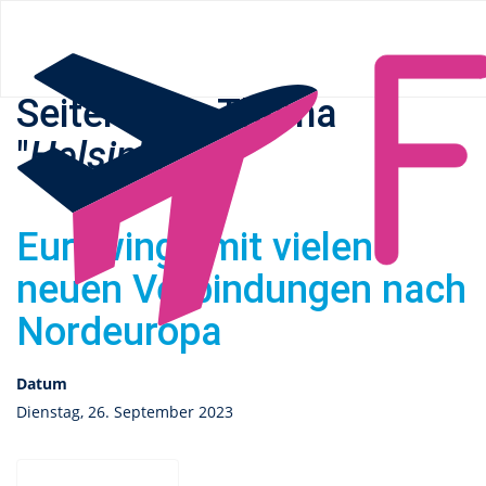
Flüge.de
» Helsinki
Seiten zum Thema
"
Helsinki
"
Eurowings mit vielen
neuen Verbindungen nach
Nordeuropa
Datum
Dienstag, 26. September 2023