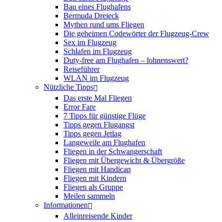
Bau eines Flughafens
Bermuda Dreieck
Mythen rund ums Fliegen
Die geheimen Codewörter der Flugzeug-Crew
Sex im Flugzeug
Schlafen im Flugzeug
Duty-free am Flughafen – lohnenswert?
Reiseführer
WLAN im Flugzeug
Nützliche Tipps
Das erste Mal Fliegen
Error Fare
7 Tipps für günstige Flüge
Tipps gegen Flugangst
Tipps gegen Jetlag
Langeweile am Flughafen
Fliegen in der Schwangerschaft
Fliegen mit Übergewicht & Übergröße
Fliegen mit Handicap
Fliegen mit Kindern
Fliegen als Gruppe
Meilen sammeln
Informationen
Alleinreisende Kinder