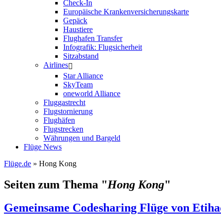
Check-In
Europäische Krankenversicherungskarte
Gepäck
Haustiere
Flughafen Transfer
Infografik: Flugsicherheit
Sitzabstand
Airlines
Star Alliance
SkyTeam
oneworld Alliance
Fluggastrecht
Flugstornierung
Flughäfen
Flugstrecken
Währungen und Bargeld
Flüge News
Flüge.de
» Hong Kong
Seiten zum Thema "
Hong Kong
"
Gemeinsame Codesharing Flüge von Etiha