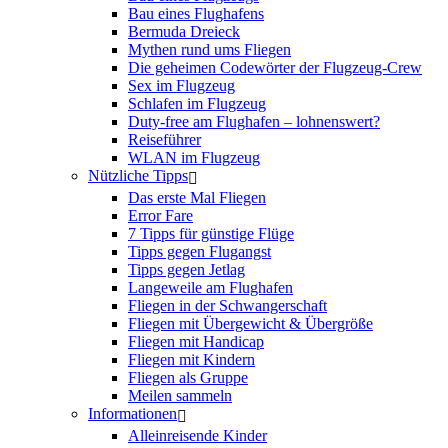
Bau eines Flughafens
Bermuda Dreieck
Mythen rund ums Fliegen
Die geheimen Codewörter der Flugzeug-Crew
Sex im Flugzeug
Schlafen im Flugzeug
Duty-free am Flughafen – lohnenswert?
Reiseführer
WLAN im Flugzeug
Nützliche Tipps
Das erste Mal Fliegen
Error Fare
7 Tipps für günstige Flüge
Tipps gegen Flugangst
Tipps gegen Jetlag
Langeweile am Flughafen
Fliegen in der Schwangerschaft
Fliegen mit Übergewicht & Übergröße
Fliegen mit Handicap
Fliegen mit Kindern
Fliegen als Gruppe
Meilen sammeln
Informationen
Alleinreisende Kinder