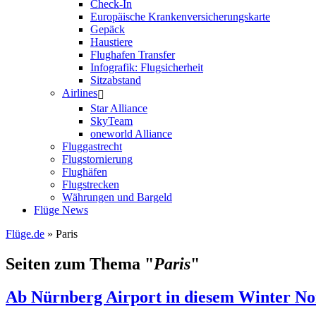
Check-In
Europäische Krankenversicherungskarte
Gepäck
Haustiere
Flughafen Transfer
Infografik: Flugsicherheit
Sitzabstand
Airlines
Star Alliance
SkyTeam
oneworld Alliance
Fluggastrecht
Flugstornierung
Flughäfen
Flugstrecken
Währungen und Bargeld
Flüge News
Flüge.de
» Paris
Seiten zum Thema "
Paris
"
Ab Nürnberg Airport in diesem Winter Non