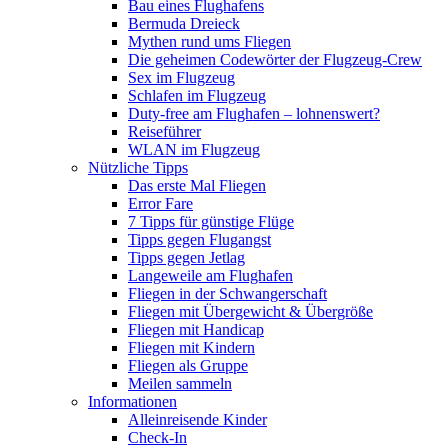
Bau eines Flughafens
Bermuda Dreieck
Mythen rund ums Fliegen
Die geheimen Codewörter der Flugzeug-Crew
Sex im Flugzeug
Schlafen im Flugzeug
Duty-free am Flughafen – lohnenswert?
Reiseführer
WLAN im Flugzeug
Nützliche Tipps
Das erste Mal Fliegen
Error Fare
7 Tipps für günstige Flüge
Tipps gegen Flugangst
Tipps gegen Jetlag
Langeweile am Flughafen
Fliegen in der Schwangerschaft
Fliegen mit Übergewicht & Übergröße
Fliegen mit Handicap
Fliegen mit Kindern
Fliegen als Gruppe
Meilen sammeln
Informationen
Alleinreisende Kinder
Check-In