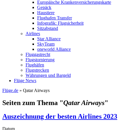
Europäische Krankenversicherungskarte
Gepäck
Haustiere
Flughafen Transfer
Infografik: Flugsicherheit
Sitzabstand
Airlines
Star Alliance
SkyTeam
oneworld Alliance
Fluggastrecht
Flugstornierung
Flughäfen
Flugstrecken
Währungen und Bargeld
Flüge News
Flüge.de
» Qatar Airways
Seiten zum Thema "
Qatar Airways
"
Auszeichnung der besten Airlines 2023
Datum