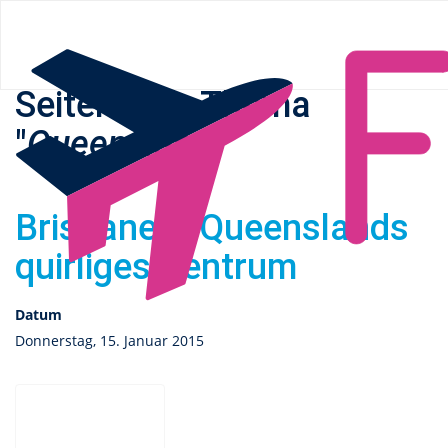
Flüge.de
» Queensland
Seiten zum Thema
"
Queensland
"
Brisbane – Queenslands
quirliges Zentrum
Datum
Donnerstag, 15. Januar 2015