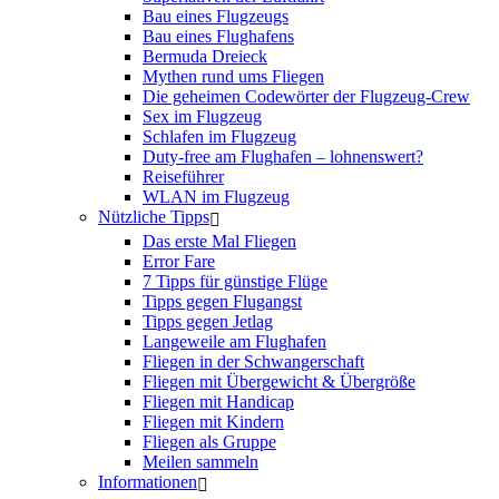
Bau eines Flugzeugs
Bau eines Flughafens
Bermuda Dreieck
Mythen rund ums Fliegen
Die geheimen Codewörter der Flugzeug-Crew
Sex im Flugzeug
Schlafen im Flugzeug
Duty-free am Flughafen – lohnenswert?
Reiseführer
WLAN im Flugzeug
Nützliche Tipps
Das erste Mal Fliegen
Error Fare
7 Tipps für günstige Flüge
Tipps gegen Flugangst
Tipps gegen Jetlag
Langeweile am Flughafen
Fliegen in der Schwangerschaft
Fliegen mit Übergewicht & Übergröße
Fliegen mit Handicap
Fliegen mit Kindern
Fliegen als Gruppe
Meilen sammeln
Informationen