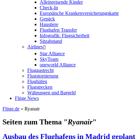
Alleinreisende Kinder
Check-In
Europäische Krankenversicherungskarte
Gepäck
Haustiere
Flughafen Transfer
Infografik: Flugsicherheit
Sitzabstand
Airlines
Star Alliance
SkyTeam
oneworld Alliance
Fluggastrecht
Flugstornierung
Flughäfen
Flugstrecken
Währungen und Bargeld
Flüge News
Flüge.de
» Ryanair
Seiten zum Thema "
Ryanair
"
Ausbau des Flughafens in Madrid geplant