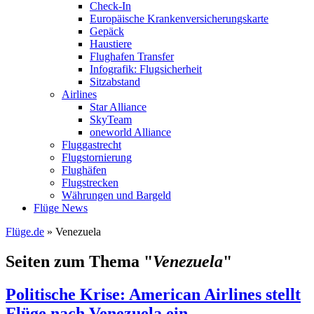
Check-In
Europäische Krankenversicherungskarte
Gepäck
Haustiere
Flughafen Transfer
Infografik: Flugsicherheit
Sitzabstand
Airlines
Star Alliance
SkyTeam
oneworld Alliance
Fluggastrecht
Flugstornierung
Flughäfen
Flugstrecken
Währungen und Bargeld
Flüge News
Flüge.de
» Venezuela
Seiten zum Thema "
Venezuela
"
Politische Krise: American Airlines stellt
Flüge nach Venezuela ein