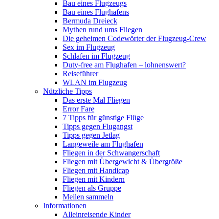
Bau eines Flugzeugs
Bau eines Flughafens
Bermuda Dreieck
Mythen rund ums Fliegen
Die geheimen Codewörter der Flugzeug-Crew
Sex im Flugzeug
Schlafen im Flugzeug
Duty-free am Flughafen – lohnenswert?
Reiseführer
WLAN im Flugzeug
Nützliche Tipps
Das erste Mal Fliegen
Error Fare
7 Tipps für günstige Flüge
Tipps gegen Flugangst
Tipps gegen Jetlag
Langeweile am Flughafen
Fliegen in der Schwangerschaft
Fliegen mit Übergewicht & Übergröße
Fliegen mit Handicap
Fliegen mit Kindern
Fliegen als Gruppe
Meilen sammeln
Informationen
Alleinreisende Kinder