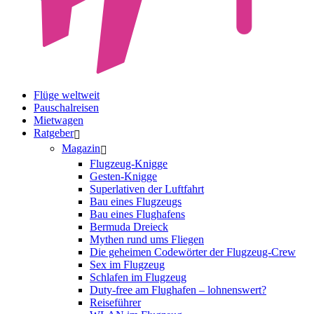
Flüge weltweit
Pauschalreisen
Mietwagen
Ratgeber
Magazin
Flugzeug-Knigge
Gesten-Knigge
Superlativen der Luftfahrt
Bau eines Flugzeugs
Bau eines Flughafens
Bermuda Dreieck
Mythen rund ums Fliegen
Die geheimen Codewörter der Flugzeug-Crew
Sex im Flugzeug
Schlafen im Flugzeug
Duty-free am Flughafen – lohnenswert?
Reiseführer