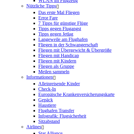
WLAN im Flugzeug
Nützliche Tipps
Das erste Mal Fliegen
Error Fare
7 Tipps für günstige Flüge
Tipps gegen Flugangst
Tipps gegen Jetlag
Langeweile am Flughafen
Fliegen in der Schwangerschaft
Fliegen mit Übergewicht & Übergröße
Fliegen mit Handicap
Fliegen mit Kindern
Fliegen als Gruppe
Meilen sammeln
Informationen
Alleinreisende Kinder
Check-In
Europäische Krankenversicherungskarte
Gepäck
Haustiere
Flughafen Transfer
Infografik: Flugsicherheit
Sitzabstand
Airlines
Star Alliance