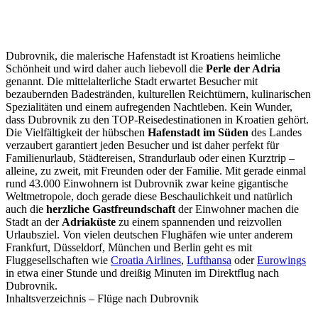
Dubrovnik, die malerische Hafenstadt ist Kroatiens heimliche
Schönheit und wird daher auch liebevoll die
Perle der Adria
genannt. Die mittelalterliche Stadt erwartet Besucher mit
bezaubernden Badestränden, kulturellen Reichtümern, kulinarischen
Spezialitäten und einem aufregenden Nachtleben. Kein Wunder,
dass Dubrovnik zu den TOP-Reisedestinationen in Kroatien gehört.
Die Vielfältigkeit der hübschen
Hafenstadt im Süden
des Landes
verzaubert garantiert jeden Besucher und ist daher perfekt für
Familienurlaub, Städtereisen, Strandurlaub oder einen Kurztrip –
alleine, zu zweit, mit Freunden oder der Familie. Mit gerade einmal
rund 43.000 Einwohnern ist Dubrovnik zwar keine gigantische
Weltmetropole, doch gerade diese Beschaulichkeit und natürlich
auch die
herzliche Gastfreundschaft
der Einwohner machen die
Stadt an der
Adriaküste
zu einem spannenden und reizvollen
Urlaubsziel. Von vielen deutschen Flughäfen wie unter anderem
Frankfurt, Düsseldorf, München und Berlin geht es mit
Fluggesellschaften wie
Croatia Airlines
,
Lufthansa
oder
Eurowings
in etwa einer Stunde und dreißig Minuten im Direktflug nach
Dubrovnik.
Inhaltsverzeichnis – Flüge nach Dubrovnik