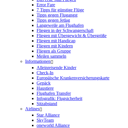
Error Fare
7 Tipps für günstige Flüge
Tipps gegen Flugangst
Tipps gegen Jetlag
Langeweile am Flughafen
Fliegen in der Schwangerschaft
Fliegen mit Übergewicht & Übergröße
Fliegen mit Handicap
Fliegen mit Kindern
Fliegen als Gruppe
Meilen sammeln
Informationen
Alleinreisende Kinder
Check-In
Europäische Krankenversicherungskarte
Gepäck
Haustiere
Flughafen Transfer
Infografik: Flugsicherheit
Sitzabstand
Airlines
Star Alliance
SkyTeam
oneworld Alliance