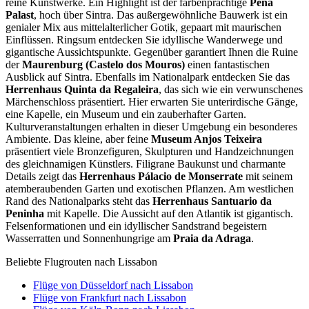
reine Kunstwerke. Ein Highlight ist der farbenprächtige
Pena
Palast
, hoch über Sintra. Das außergewöhnliche Bauwerk ist ein
genialer Mix aus mittelalterlicher Gotik, gepaart mit maurischen
Einflüssen. Ringsum entdecken Sie idyllische Wanderwege und
gigantische Aussichtspunkte. Gegenüber garantiert Ihnen die Ruine
der
Maurenburg (Castelo dos Mouros)
einen fantastischen
Ausblick auf Sintra. Ebenfalls im Nationalpark entdecken Sie das
Herrenhaus Quinta da Regaleira
, das sich wie ein verwunschenes
Märchenschloss präsentiert. Hier erwarten Sie unterirdische Gänge,
eine Kapelle, ein Museum und ein zauberhafter Garten.
Kulturveranstaltungen erhalten in dieser Umgebung ein besonderes
Ambiente. Das kleine, aber feine
Museum Anjos Teixeira
präsentiert viele Bronzefiguren, Skulpturen und Handzeichnungen
des gleichnamigen Künstlers. Filigrane Baukunst und charmante
Details zeigt das
Herrenhaus Pálacio de Monserrate
mit seinem
atemberaubenden Garten und exotischen Pflanzen. Am westlichen
Rand des Nationalparks steht das
Herrenhaus Santuario da
Peninha
mit Kapelle. Die Aussicht auf den Atlantik ist gigantisch.
Felsenformationen und ein idyllischer Sandstrand begeistern
Wasserratten und Sonnenhungrige am
Praia da Adraga
.
Beliebte Flugrouten nach Lissabon
Flüge von Düsseldorf nach Lissabon
Flüge von Frankfurt nach Lissabon