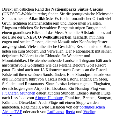
Direkt am östlichen Rand des
Nationalparks Sintra-Cascais
(UNESCO-Weltkulturerbe) finden Sie die portugiesische Kleinstadt
Sintra, nahe der
Atlantikküste
. Es ist ein romantischer Ort mit viel
Grün, richtigen Märchenschlössern und imposanten Palästen.
Ringsum erblicken Sie bewaldete Berge mit urigen Burgen und
einem grandiosen Blick auf das Meer. Auch die
Altstadt
hat es auf
die Liste der
UNESCO-Weltkulturerben
geschafft, mit ihren
engen und steilen Gassen, die mit Mosaik oder Kopfsteinpflaster
ausgelegt sind. Viele authentische Geschäfte, Restaurants und Bars
laden ein zum Stöbern und Verweilen. Der Nationalpark mit seinen
tiefgrünen Wäldern ist ein Eldorado für Wanderer und
Mountainbiker. Die atemberaubende Landschaft ringsum hält auch
anspruchsvolle Golfplätze wie das Pestana Beloura Golf Resort
parat. Es sind auch nur 18 Kilometer nach Cascais an die Estoril
Küste mit ihren schönen Sandstränden. Eine Strandpromenade von
drei Kilometern führt von Cascais nach Estoril, entlang am Meer,
Stränden und Restaurants. Sintra besitzt keinen eigenen Flughafen,
der nächstgelegene Airport ist Lissabon. Ein Nonstop-Flug vom
Flughafen München
dauert gut drei Stunden. Ebenso starten Flüge
nach Lissabon vom
Airport Hamburg
, Frankfurt, Bremen, Stuttgart,
Köln und Düsseldorf. Auch Flüge mit einem Stopp werden
angeboten. Regelmäßig wird Lissabon von der
portugiesischen
Airline TAP
oder auch von
Lufthansa
,
Iberia
und
Vueling