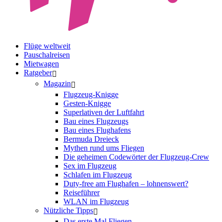
Flüge weltweit
Pauschalreisen
Mietwagen
Ratgeber
Magazin
Flugzeug-Knigge
Gesten-Knigge
Superlativen der Luftfahrt
Bau eines Flugzeugs
Bau eines Flughafens
Bermuda Dreieck
Mythen rund ums Fliegen
Die geheimen Codewörter der Flugzeug-Crew
Sex im Flugzeug
Schlafen im Flugzeug
Duty-free am Flughafen – lohnenswert?
Reiseführer
WLAN im Flugzeug
Nützliche Tipps
Das erste Mal Fliegen