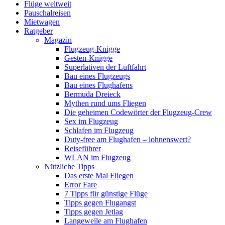
Flüge weltweit
Pauschalreisen
Mietwagen
Ratgeber
Magazin
Flugzeug-Knigge
Gesten-Knigge
Superlativen der Luftfahrt
Bau eines Flugzeugs
Bau eines Flughafens
Bermuda Dreieck
Mythen rund ums Fliegen
Die geheimen Codewörter der Flugzeug-Crew
Sex im Flugzeug
Schlafen im Flugzeug
Duty-free am Flughafen – lohnenswert?
Reiseführer
WLAN im Flugzeug
Nützliche Tipps
Das erste Mal Fliegen
Error Fare
7 Tipps für günstige Flüge
Tipps gegen Flugangst
Tipps gegen Jetlag
Langeweile am Flughafen