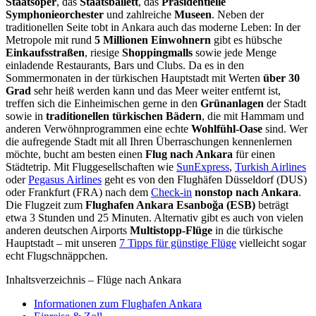
Staatsoper
, das
Staatsballett
, das
Präsidentielle
Symphonieorchester
und zahlreiche
Museen
. Neben der
traditionellen Seite tobt in Ankara auch das moderne Leben: In der
Metropole mit rund
5 Millionen Einwohnern
gibt es hübsche
Einkaufsstraßen
, riesige
Shoppingmalls
sowie jede Menge
einladende Restaurants, Bars und Clubs. Da es in den
Sommermonaten in der türkischen Hauptstadt mit Werten
über 30
Grad
sehr heiß werden kann und das Meer weiter entfernt ist,
treffen sich die Einheimischen gerne in den
Grünanlagen
der Stadt
sowie in
traditionellen türkischen Bädern
, die mit Hammam und
anderen Verwöhnprogrammen eine echte
Wohlfühl-Oase
sind. Wer
die aufregende Stadt mit all Ihren Überraschungen kennenlernen
möchte, bucht am besten einen
Flug nach Ankara
für einen
Städtetrip. Mit Fluggesellschaften wie
SunExpress
,
Turkish Airlines
oder
Pegasus Airlines
geht es von den Flughäfen Düsseldorf (DUS)
oder Frankfurt (FRA) nach dem
Check-in
nonstop nach Ankara
.
Die Flugzeit zum
Flughafen Ankara Esanboğa (ESB)
beträgt
etwa 3 Stunden und 25 Minuten. Alternativ gibt es auch von vielen
anderen deutschen Airports
Multistopp-Flüge
in die türkische
Hauptstadt – mit unseren
7 Tipps für günstige Flüge
vielleicht sogar
echt Flugschnäppchen.
Inhaltsverzeichnis – Flüge nach Ankara
Informationen zum Flughafen Ankara