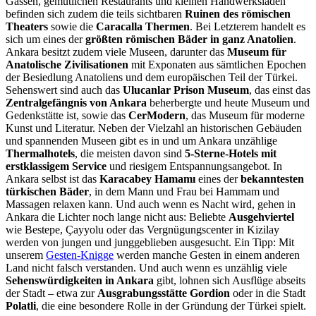
Gassen, gemütlichen Restaurants und kleinen Handwerksläden
befinden sich zudem die teils sichtbaren
Ruinen des römischen
Theaters
sowie die
Caracalla Thermen
. Bei Letzterem handelt es
sich um eines der
größten römischen Bäder in ganz Anatolien
.
Ankara besitzt zudem viele Museen, darunter das
Museum für
Anatolische Zivilisationen
mit Exponaten aus sämtlichen Epochen
der Besiedlung Anatoliens und dem europäischen Teil der Türkei.
Sehenswert sind auch das
Ulucanlar Prison Museum
, das einst das
Zentralgefängnis von Ankara
beherbergte und heute Museum und
Gedenkstätte ist, sowie das
CerModern
, das Museum für moderne
Kunst und Literatur. Neben der Vielzahl an historischen Gebäuden
und spannenden Museen gibt es in und um Ankara unzählige
Thermalhotels
, die meisten davon sind
5-Sterne-Hotels mit
erstklassigem Service
und riesigem Entspannungsangebot. In
Ankara selbst ist das
Karacabey Hamamı
eines der
bekanntesten
türkischen Bäder
, in dem Mann und Frau bei Hammam und
Massagen relaxen kann. Und auch wenn es Nacht wird, gehen in
Ankara die Lichter noch lange nicht aus: Beliebte
Ausgehviertel
wie Bestepe, Çayyolu oder das Vergnügungscenter in Kizilay
werden von jungen und junggeblieben ausgesucht. Ein Tipp: Mit
unserem
Gesten-Knigge
werden manche Gesten in einem anderen
Land nicht falsch verstanden. Und auch wenn es unzählig viele
Sehenswürdigkeiten in Ankara
gibt, lohnen sich Ausflüge abseits
der Stadt – etwa zur
Ausgrabungsstätte Gordion
oder in die Stadt
Polatli
, die eine besondere Rolle in der Gründung der Türkei spielt.