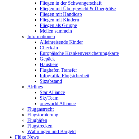
Fliegen in der Schwangerschaft
Fliegen mit Übergewicht & Übergröße
Fliegen mit Handicap
Fliegen mit Kindern
Fliegen als Gruppe
Meilen sammeln
Informationen
Alleinreisende Kinder
Check-In
Europäische Krankenversicherungskarte
Gepäck
Haustiere
Flughafen Transfer
Infografik: Flugsicherheit
Sitzabstand
Airlines
Star Alliance
SkyTeam
oneworld Alliance
Fluggastrecht
Flugstornierung
Flughäfen
Flugstrecken
Währungen und Bargeld
Flüge News