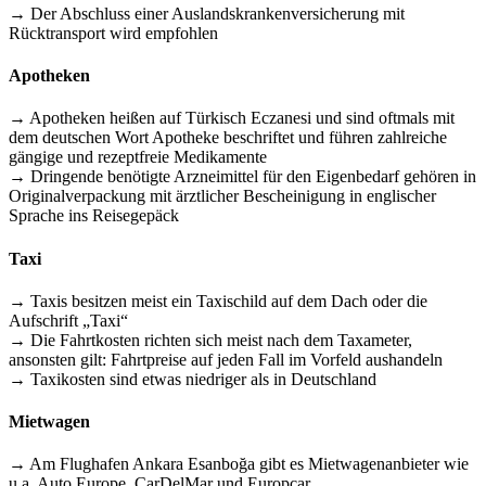
→ Der Abschluss einer Auslandskrankenversicherung mit
Rücktransport wird empfohlen
Apotheken
→ Apotheken heißen auf Türkisch Eczanesi und sind oftmals mit
dem deutschen Wort Apotheke beschriftet und führen zahlreiche
gängige und rezeptfreie Medikamente
→ Dringende benötigte Arzneimittel für den Eigenbedarf gehören in
Originalverpackung mit ärztlicher Bescheinigung in englischer
Sprache ins Reisegepäck
Taxi
→ Taxis besitzen meist ein Taxischild auf dem Dach oder die
Aufschrift „Taxi“
→ Die Fahrtkosten richten sich meist nach dem Taxameter,
ansonsten gilt: Fahrtpreise auf jeden Fall im Vorfeld aushandeln
→ Taxikosten sind etwas niedriger als in Deutschland
Mietwagen
→ Am Flughafen Ankara Esanboğa gibt es Mietwagenanbieter wie
u.a. Auto Europe, CarDelMar und Europcar