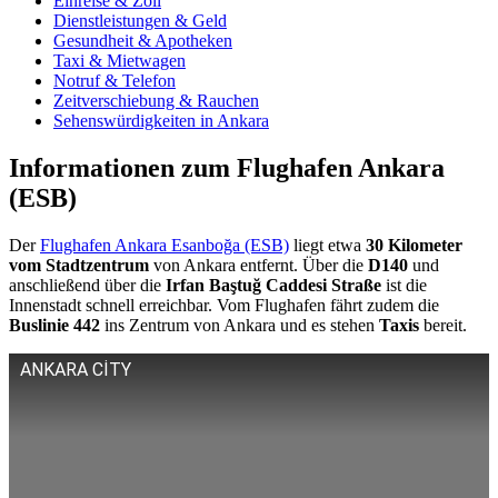
Einreise & Zoll
Dienstleistungen & Geld
Gesundheit & Apotheken
Taxi & Mietwagen
Notruf & Telefon
Zeitverschiebung & Rauchen
Sehenswürdigkeiten in Ankara
Informationen zum Flughafen Ankara
(ESB)
Der
Flughafen Ankara Esanboğa (ESB)
liegt etwa
30 Kilometer
vom Stadtzentrum
von Ankara entfernt. Über die
D140
und
anschließend über die
Irfan Baştuğ Caddesi Straße
ist die
Innenstadt schnell erreichbar. Vom Flughafen fährt zudem die
Buslinie 442
ins Zentrum von Ankara und es stehen
Taxis
bereit.
ANKARA CİTY